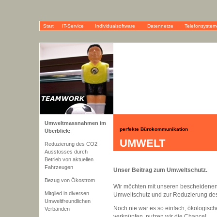
Start
IT-Service
Individualsoftware
Datennetze
Telefonsystem
Umweltmassnahmen im
perfekte Bürokommunikation
Überblick:
UMWELT
Reduzierung des CO2
Ausstosses durch
Betrieb von aktuellen
Fahrzeugen
Unser Beitrag zum Umweltschutz.
Bezug von Ökostrom
Wir möchten mit unseren bescheidenen 
Mitglied in diversen
Umweltschutz und zur Reduzierung de
Umweltfreundlichen
Noch nie war es so einfach, ökologis
Verbänden
verknüpfen, nutzen wir die Chance!