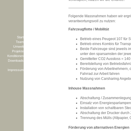
Folgende Massnahmen haben wir ergr
verantwortungsvoll zu nutzen:
Fahrzeugflotte / Mobilität
Start
Betrieb eines Peugeot 107 für S
Team
Betrieb eines Kombis für Transp
Umwelt
Beide Fahrzeuge sind jeweils i
Projekte
unter den sparsamsten der jewe
Konditionen
Gemittelter CO2 Ausstoss = 14
Downloads
Bereitstellung von Betriebsfahr
Förderung von Arbeitnehmern, 
Impressum
Fahrrad zur Arbeit fahren
Nutzung von Carsharing Angeb
Inhouse Massnahmen
Abschaltung / Zusammenlegung
Einsatz von Energiesparlampen
Installation von schaltbaren St
Abschaltung der Drucker durch 
Trennung des Mülls (Altpapier, 
Förderung von alternativen Energien